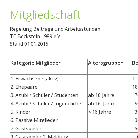
Mitgliedschaft
Regelung Beiträge und Arbeitsstunden
TC Beckstein 1989 e.V.
Stand 01.01.2015
Kategorie Mitglieder
Altersgruppen
Be
1. Erwachsene (aktiv)
12
2. Ehepaare
18
3. Azubi / Schüler / Studenten
ab 18 Jahre
7
4. Azubi / Schüler / Jugendliche
ab 16 Jahre
5
5. Kinder
< 16 Jahre
3
6. Passive Mitglieder
3
7. Gastspieler
5
9. Gastspieler 2. Meldung
0