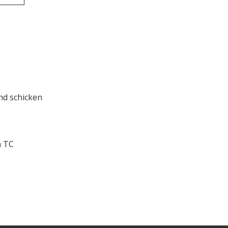
nd schicken
n TC